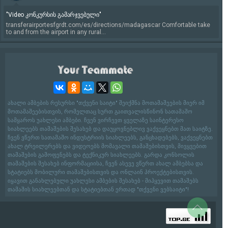
"Video კონკურსის გამარჯვებული"
transferairportesfgrdt.com/es/directions/madagascar Comfortable take
to and from the airport in any rural...
ახალი ამბების რესურსი "თქვენი საიტი" შეიქმნა მოთამაშეების მიერ იმ
მოთამაშეებისთვის, რომელთაც სურთ გაითვალისწინონ სათამაშო
სამყაროს უახლესი ამბები. ჩვენ ვირჩევთ ყველაზე საინტერესო
სიახლეებს თამაშების შესახებ და დაუყოვნებლივ ვაქვეყნებთ მათ საიტზე.
ჩვენ ვწერთ სათამაშო ინდუსტრიის სიახლეებს, განცხადებებს, ვაქვეყნებთ
ახალ ტრეილერებს და ვიდეოებს მომავალი თამაშებისთვის, მივყვებით
თამაშების გამოფენებს და ტექნიკურ სიახლეებს. გარდა კონსოლის
თამაშების შესახებ ინფორმაციისა, ჩვენ ასევე ვწერთ ახალ ამბებსა და
სტატიებს მობილური თამაშებისთვის და ონლაინ პროექტებისთვის.
იყავით განახლებული უახლესი ამბების შესახებ - მიჰყევით თამაშებს
თამაშის სიახლეებთან და სტატიებთან ერთად "თქვენი ვებსაიტი"!