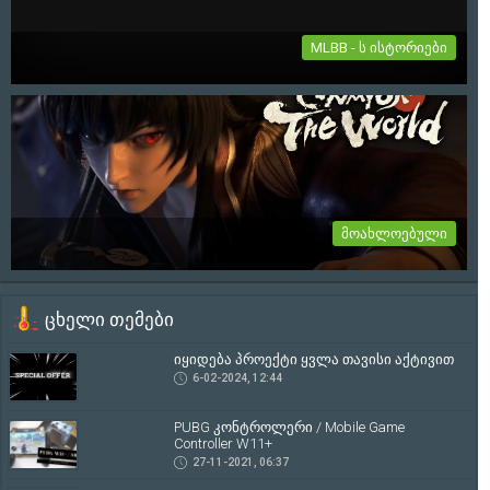
27-11-2021, 06:37
MLBB - ს ისტორიები
TERIZLA
"თუ რწმენას შეუძლია დააბრუნოს სიყვარული, იმედი და
იხსნას სამყარო, მაშ კვლავ...
19-07-2021, 01:19
მოახლოებული
Onmyoji: The World
ცხელი თემები
თრეილერი იხილეთ სრულად სიახლეში...
2-06-2021, 22:05
იყიდება პროექტი ყვლა თავისი აქტივით
6-02-2024, 12:44
PUBG კონტროლერი / Mobile Game
Controller W11+
27-11-2021, 06:37