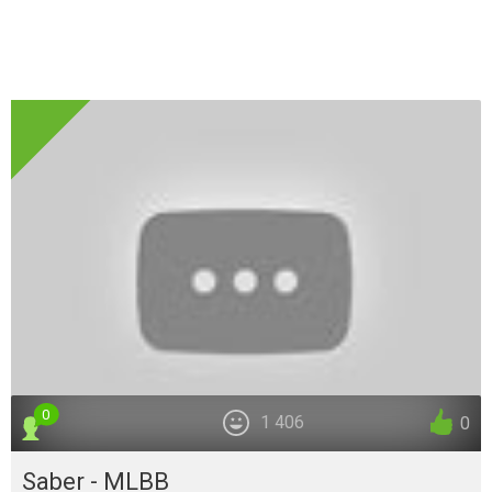
0
1 406
0
Saber - MLBB