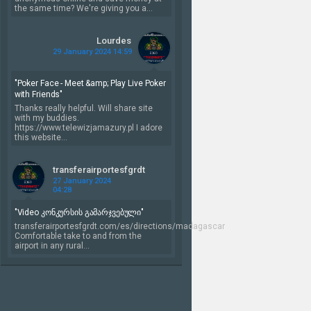
the same time? We're giving you a...
Lourdes
29 January 2024 14:59
"Poker Face - Meet &amp; Play Live Poker
with Friends"
Thanks really helpful. Will share site
with my buddies.
https://www.telewizjamazury.pl I adore
this website...
transferairportesfgrdt
27 January 2024
04:28
"Video კონკურსის გამარჯვებული"
transferairportesfgrdt.com/es/directions/madagascar
Comfortable take to and from the
airport in any rural...