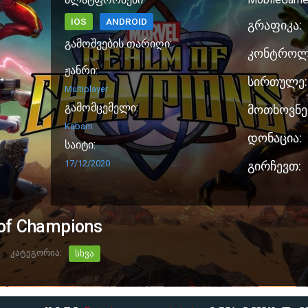
IOS
ANDROID
გრაფიკა:
გამოშვების თარიღი:
კონტროლ
ჟანრი:
სირთულე:
Multiplayer
გამომცემელი:
მოთხოვნე
Kabam
დონაცია:
საიტი:
17/12/2020
გირჩევთ:
of Champions
კატეგორია:
სხვა