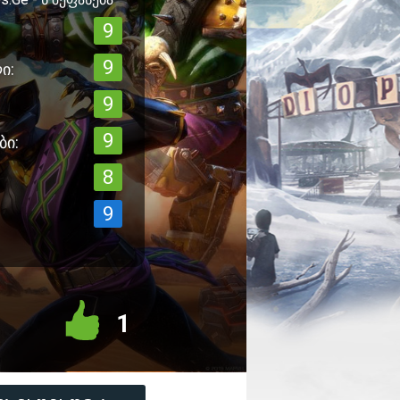
9
9
ი:
9
9
ბი:
8
9
1