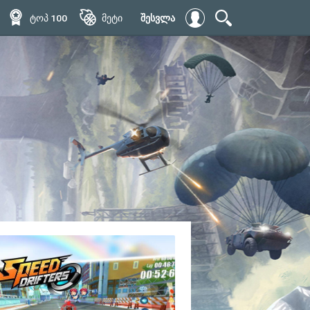
ტოპ 100
მეტი
შესვლა