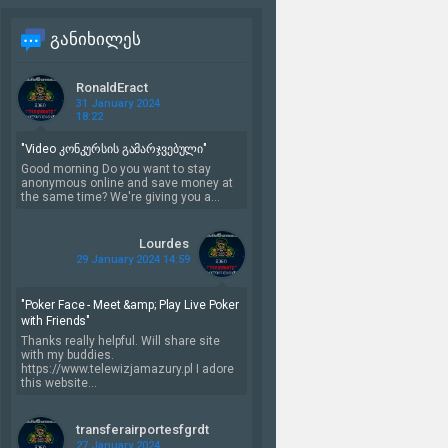
Onmyoji: The World
თრეილერი იხილეთ სრულად
განიხილეს
ს
სიახლეში...
2-06-2021, 22:05
RonaldEract
31 January 2024
18:22
"Video კონკურსის გამარჯვებული"
Good morning Do you want to stay
anonymous online and save money at
the same time? We're giving you a...
Lourdes
29 January 2024 14:59
"Poker Face - Meet &amp; Play Live Poker
with Friends"
Thanks really helpful. Will share site
with my buddies.
https://www.telewizjamazury.pl I adore
this website...
transferairportesfgrdt
27 January 2024