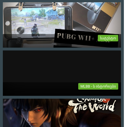
იყიდება პროექტი ყვლა თავისი აქტივით
იყიდება პროექტი ყვლა თავისი აქტივით: Web Page:
Mobilegames.ge Facebook:...
6-02-2024, 12:44
სატესტო
PUBG კონტროლერი / Mobile Game Controller
W11+
PUBG კონტროლერი თავსებადია როგორც ios სისტემებზე ისე
ანდროიდზე....
27-11-2021, 06:37
MLBB - ს ისტორიები
TERIZLA
"თუ რწმენას შეუძლია დააბრუნოს სიყვარული, იმედი და
იხსნას სამყარო, მაშ კვლავ...
19-07-2021, 01:19