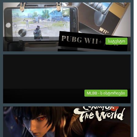
იყიდება პროექტი ყვლა თავისი აქტივით
იყიდება პროექტი ყვლა თავისი აქტივით: Web Page:
Mobilegames.ge Facebook:...
6-02-2024, 12:44
სატესტო
PUBG კონტროლერი / Mobile Game Controller
W11+
PUBG კონტროლერი თავსებადია როგორც ios სისტემებზე ისე
ანდროიდზე....
27-11-2021, 06:37
MLBB - ს ისტორიები
TERIZLA
"თუ რწმენას შეუძლია დააბრუნოს სიყვარული, იმედი და
იხსნას სამყარო, მაშ კვლავ...
19-07-2021, 01:19