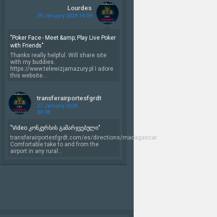
Lourdes
29 January 2024 14:59
"Poker Face - Meet &amp; Play Live Poker
with Friends"
Thanks really helpful. Will share site
with my buddies.
https://www.telewizjamazury.pl I adore
this website...
transferairportesfgrdt
27 January 2024
04:28
"Video კონკურსის გამარჯვებული"
transferairportesfgrdt.com/es/directions/madagascar
Comfortable take to and from the
airport in any rural...