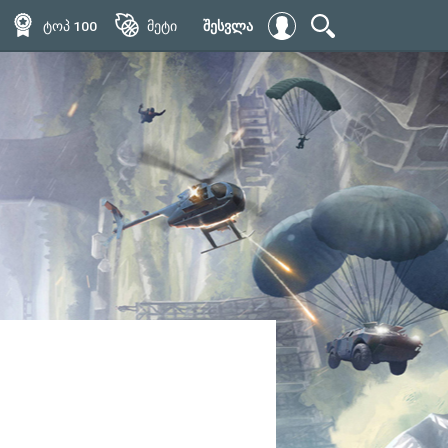
ტოპ 100
მეტი
შესვლა