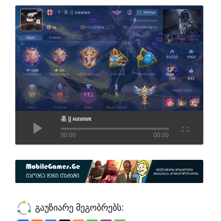
圣 || нawwĸ
00:00
00:00
გაუზიარე მეგობრებს: